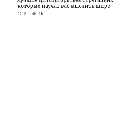
Лучшие цитаты братьев Стругацких,
которые научат вас мыслить шире
2
1k.