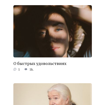
О быстрых удовольствиях
1
1k.