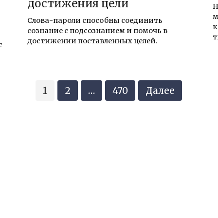
достижения цели
Н
м
Слова-пароли способны соединить
к
сознание с подсознанием и помочь в
достижении поставленных целей.
с
1
2
…
470
Далее