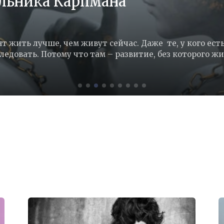
льника Карпмана
 жить лучше, чем живут сейчас. Даже те, у кого есть 
едовать. Потому что там – развитие, без которого жит