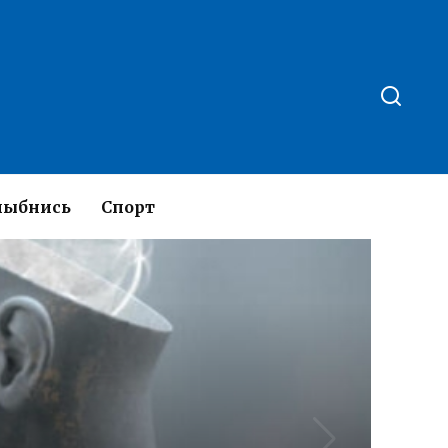
лыбнись
Спорт