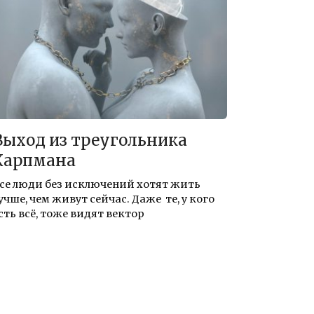
Выход из треугольника
Карпмана
се люди без исключений хотят жить
учше, чем живут сейчас. Даже те, у кого
сть всё, тоже видят вектор