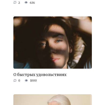
2
636
О быстрых удовольствиях
0
1000