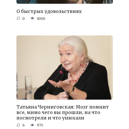
О быстрых удовольствиях
0
1000
Татьяна Черниговская: Мозг помнит
все, мимо чего вы прошли, на что
посмотрели и что унюхали
6
975