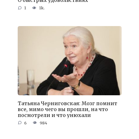
1
1k.
Татьяна Черниговская: Мозг помнит
все, мимо чего вы прошли, на что
посмотрели и что унюхали
6
984