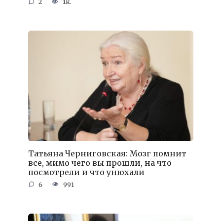
2
1k.
Татьяна Черниговская: Мозг помнит
все, мимо чего вы прошли, на что
посмотрели и что унюхали
6
991