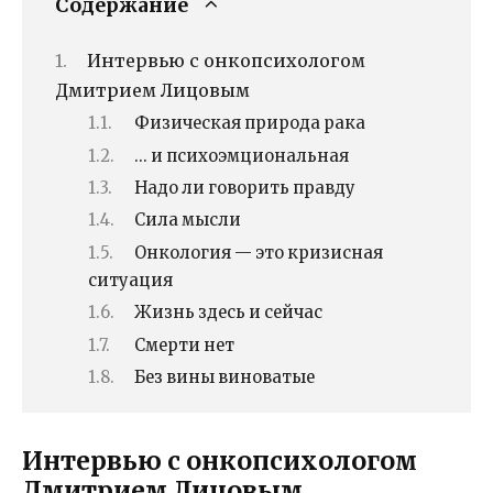
Содержание
Интервью с онкопсихологом
Дмитрием Лицовым
Физическая природа рака
… и психоэмциональная
Надо ли говорить правду
Сила мысли
Онкология — это кризисная
ситуация
Жизнь здесь и сейчас
Смерти нет
Без вины виноватые
Интервью с онкопсихологом
Дмитрием Лицовым