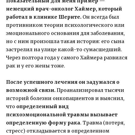
Показательный для меня пример —
немецкий врач-онколог Хаймер, который
работал в клинике Шерите.
Он всегда был
противником теории психологического или
эмоционального основания для заболевания,
но с ним произошла такая история: его сына
застрелил на улице какой-то сумасшедший.
Через полтора года у самого Хаймера развился
рак и у его жены тоже.
После успешного лечения он задумался о
возможной связи.
Проанализировал тысячи
историй болезни онкопациентов и выяснил,
что
определенный вид
психоэмоциональной травмы вызывает
определенную форму рака
. Травма (потеря,
стресс) откладывается в определенном