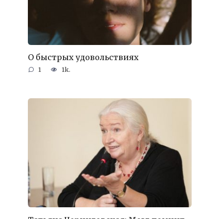
О быстрых удовольствиях
1
1k.