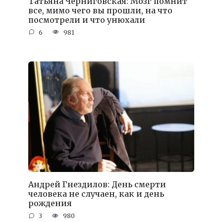
Татьяна Черниговская: Мозг помнит
все, мимо чего вы прошли, на что
посмотрели и что унюхали
6
981
Андрей Гнездилов: День смерти
человека не случаен, как и день
рождения
3
980