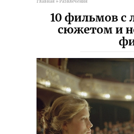
Главная
»
Развлечения
10 фильмов с
сюжетом и 
ф