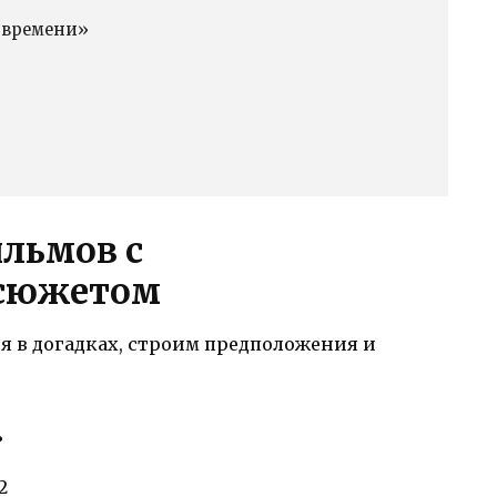
 времени»
льмов с
 сюжетом
я в догадках, строим предположения и
»
2