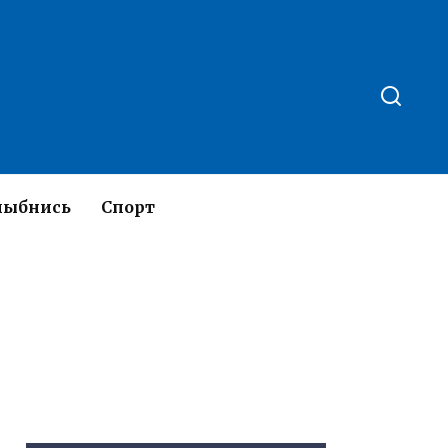
лыбнись
Спорт