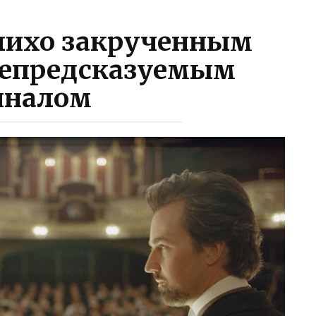
 лихо закрученным
непредсказуемым
иналом