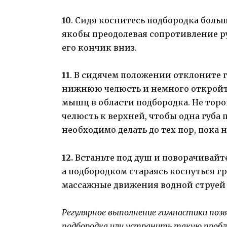
10
. Сидя коснитесь подбородка боль
якобы преодолевая сопротивление ру
его кончик вниз.
11
. В сидячем положении отклоните г
нижнюю челюсть и немного откройт
мышц в области подбородка. Не торо
челюсть к верхней, чтобы одна губа
необходимо делать до тех пор, пока 
12.
Встаньте под душ и поворачивайте
а подбородком стараясь коснуться 
массажные движения водной струей 
Регулярное выполнение гимнастики поз
подбородка или устранить такую пробл