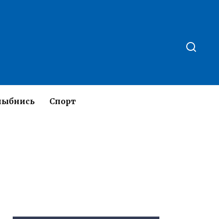
лыбнись
Спорт