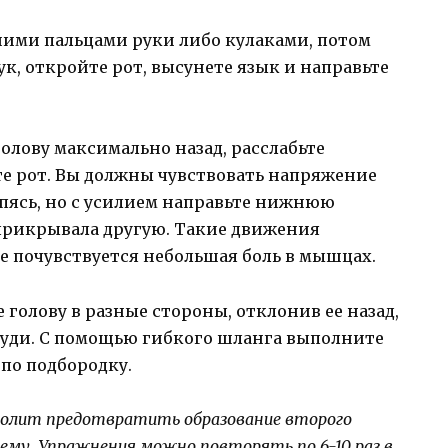
шими пальцами руки либо кулаками, потом
к, откройте рот, высунете язык и направьте
олову максимально назад, расслабьте
е рот. Вы должны чувствовать напряжение
пясь, но с усилием направьте нижнюю
 прикрывала другую. Такие движения
не почувствуется небольшая боль в мышцах.
 голову в разные стороны, отклонив ее назад,
груди. С помощью гибкого шланга выполните
по подбородку.
волит предотвратить образование второго
ему. Упражнения можно повторять по 6-10 раз в