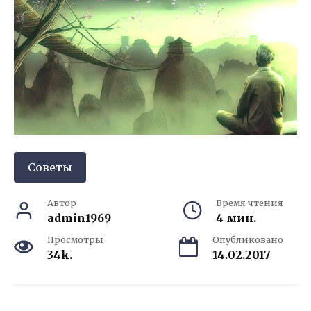
Советы
Автор
Время чтения
admin1969
4 мин.
Просмотры
Опубликовано
34k.
14.02.2017