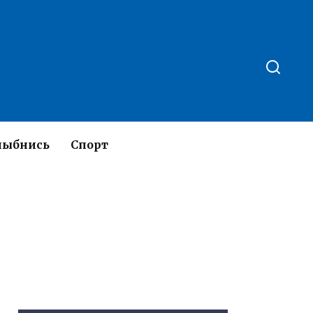
лыбнись
Спорт