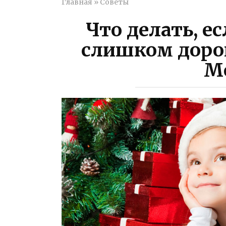
Главная
»
Советы
Что делать, е
слишком дорог
М