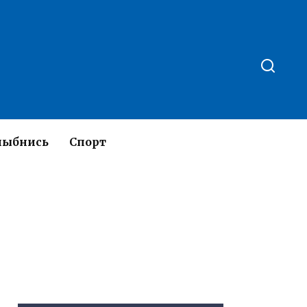
лыбнись
Спорт