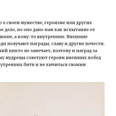
то о своем мужестве, героизме или других
ое дело, но оно дано нам как испытание от
ешние, а кому-то внутренние. Внешние
ди получают награды, славу и другие почести.
й никто не замечает, поэтому и наград за
му мудрецы советуют героям внешних побед
нутренних битв и не кичиться своими