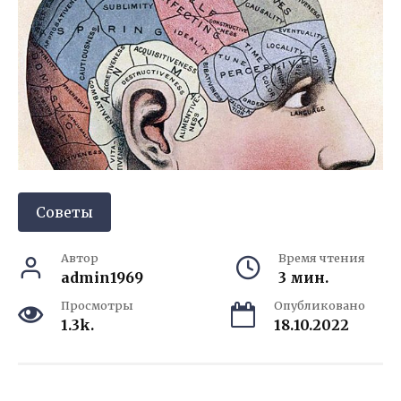
Советы
Автор
Время чтения
admin1969
3 мин.
Просмотры
Опубликовано
1.3k.
18.10.2022