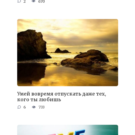
2
670
Умей вовремя отпускать даже тех,
кого ты любишь
6
733