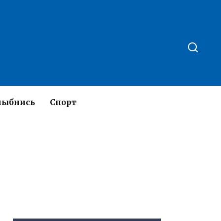
лыбнись
Спорт