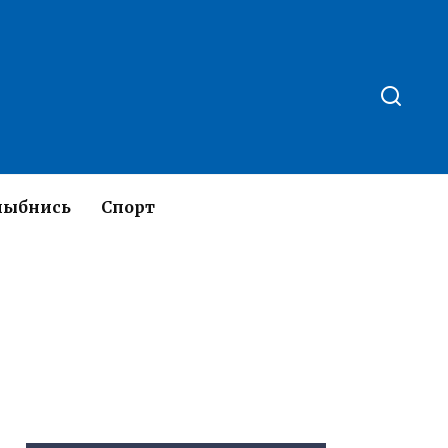
лыбнись
Спорт