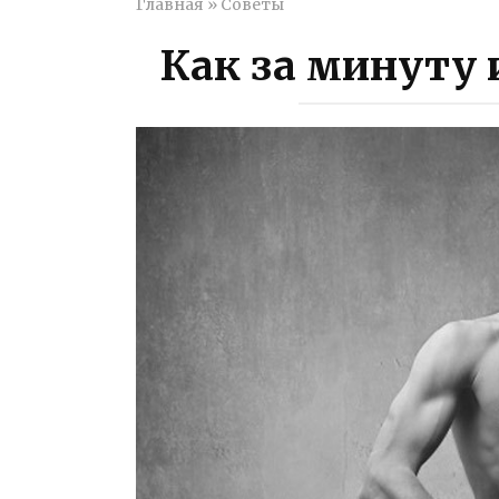
Главная
»
Советы
Как за минуту 