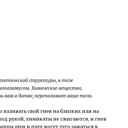
ергетической структуры, в теле
поталамусом. Химические вещества,
чь вам в битве, переполняют ваше тело.
о изливать свой гнев на близких или на
од рукой, химикаты не сжигаются, и гнев
ышцы шеи и плеч могут туго зажаться в