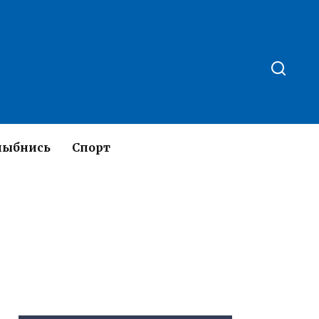
лыбнись
Спорт