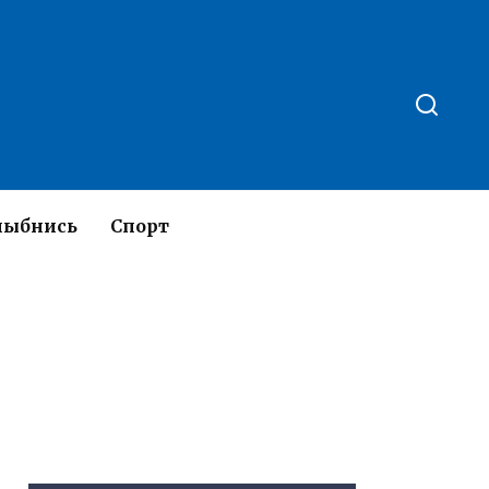
лыбнись
Спорт