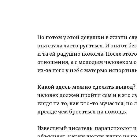
Но потом у этой девушки в жизни сл
она стала часто ругаться. И она от б
и та ей радушно помогла. После это
отношения, а с молодым человеком он
из-за него у неё с матерью испорти
Какой здесь можно сделать вывод?
человек должен пройти сам и в это лу
глядя на то, как кто-то мучается, но
прежде чем бросаться на помощь.
Известный писатель, парапсихолог и
объясняет, каким людям лучше не по