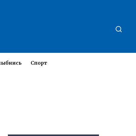
лыбнись
Спорт