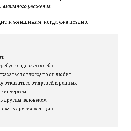
 взаимного уважения.
ит к женщинам, когда уже поздно.
ет
требует содержать себя
тказаться от того,что он любит
ну отказаться от друзей и родных
ее интересы
ать другим человеком
рировать других женщин