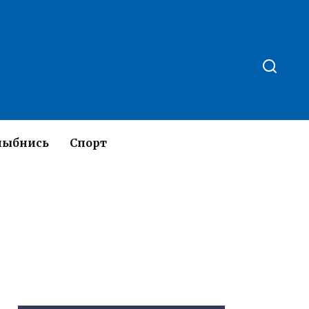
лыбнись
Спорт