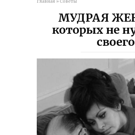
Главная
»
Советы
МУДРАЯ ЖЕН
которых не н
своег