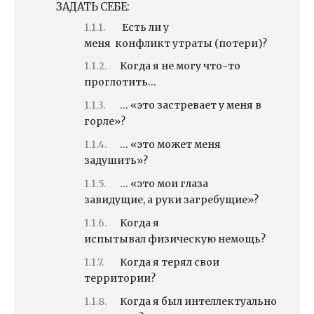
ЗАДАТЬ СЕБЕ:
Есть ли у
меня конфликт утраты (потери)?
Когда я не могу что-то
проглотить…
… «это застревает у меня в
горле»?
… «это может меня
задушить»?
… «это мои глаза
завидущие, а руки загребущие»?
Когда я
испытывал физическую немощь?
Когда я терял свои
территории?
Когда я был интеллектуально