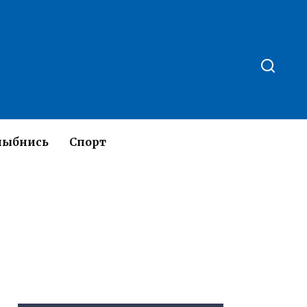
лыбнись
Спорт