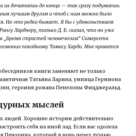
к их дочитаешь до конца — так сразу подумаешь:
воим лучшим другом и чтоб с ним можно было
я. Но это редко бывает. Я бы с удовольствием
Рингу Ларднеру, только Д. Б. ска­зал, что он уже
ак „Бремя страстей человеческих“ Сомерсета
е позвонил покойному Томасу Харди. Мне нравится
обеседников книги заменяют не только
омантичная Татьяна Ларина, умница Гермиона
рин, героиня романа Пенелопы Фицджеральд.
 дурных мыслей
х людей. Хорошие истории действительно
астроить себя на иной лад. Если вас одолела
я Печорина, который в ночь перед дуэлью