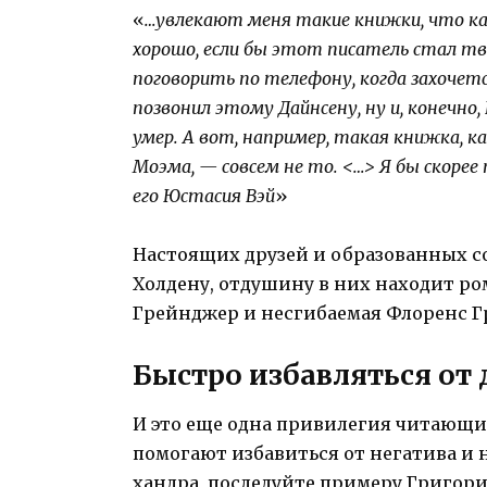
«
…увлекают меня такие книжки, что ка
хорошо, если бы этот писатель стал т
поговорить по телефону, когда захочетс
позвонил этому Дайнсену, ну и, конечно, 
умер. А вот, например, такая книжка, к
Моэма, — со­всем не то. <…> Я бы скоре
его Юстасия Вэй
»
Настоящих друзей и образованных с
Холдену, отдушину в них находит р
Грейнджер и несгибаемая Флоренс Г
Быстро избавляться от
И это еще одна привилегия читающи
помогают избавиться от негатива и н
хандра, последуйте примеру Григори