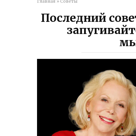
Главная
»
Советы
Последний сове
запугивайт
мы