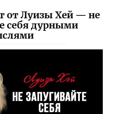
т от Луизы Хей — не
е себя дурными
слями