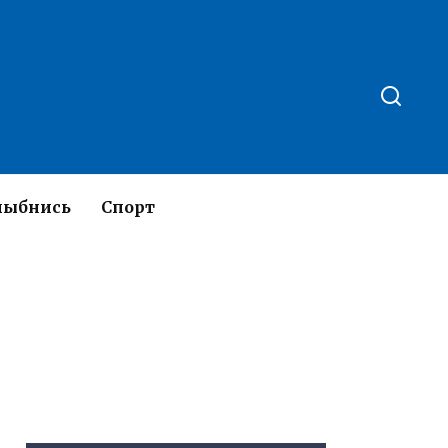
лыбнись
Спорт