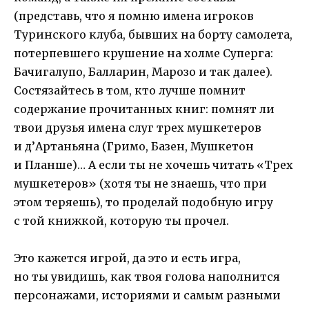
(представь, что я помню имена игроков
Туринского клуба, бывших на борту самолета,
потерпевшего крушение на холме Суперга:
Бачигалупо, Балларин, Марозо и так далее).
Состязайтесь в том, кто лучше помнит
содержание прочитанных книг: помнят ли
твои друзья имена слуг трех мушкетеров
и д’Артаньяна (Гримо, Базен, Мушкетон
и Планше)… А если ты не хочешь читать «Трех
мушкетеров» (хотя ты не знаешь, что при
этом теряешь), то проделай подобную игру
с той книжкой, которую ты прочел.
Это кажется игрой, да это и есть игра,
но ты увидишь, как твоя голова наполнится
персонажами, историями и самым разными