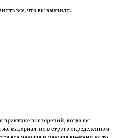
нить все, что вы выучили.
я практике повторений, когда вы
т же материал, но в строго определенном
уется все меньше и меньше времени на то,