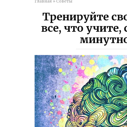
Главная
»
Советы
Тренируйте св
все, что учите,
минутн