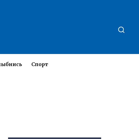
лыбнись
Спорт