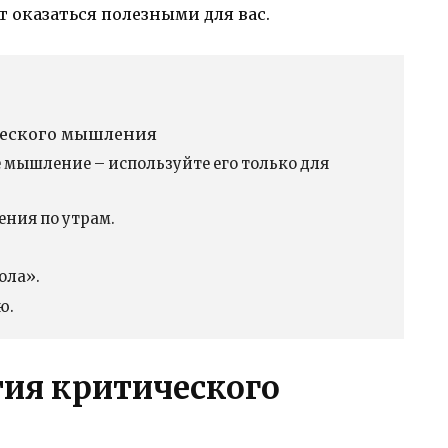
т оказаться полезными для вас.
ческого мышления
е мышление – используйте его только для
ния по утрам.
ола».
ю.
тия критического