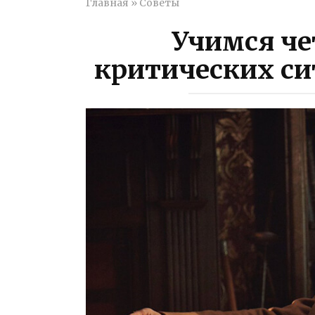
Главная
»
Советы
Учимся че
критических си