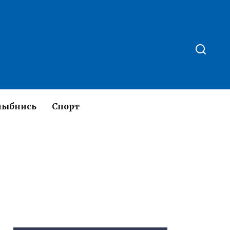
лыбнись
Спорт