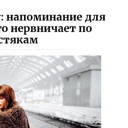
: напоминание для
то нервничает по
стякам