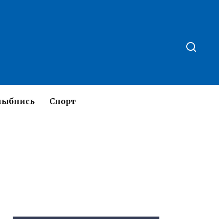
лыбнись
Спорт