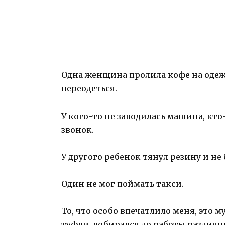
Одна женщина пролила кофе на одежд
переодеться.
У кого-то не заводилась машина, кт
звонок.
У другого ребенок тянул резину и не
Один не мог поймать такси.
То, что особо впечатлило меня, это 
туфли, добирался до работы различны