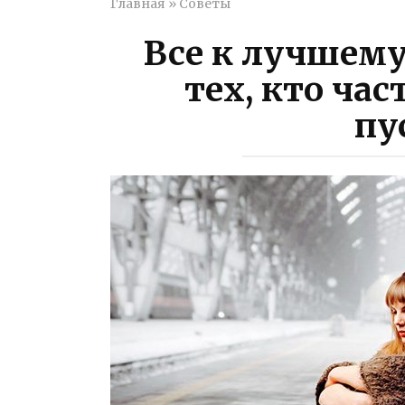
Главная
»
Советы
Все к лучшему
тех, кто час
пу