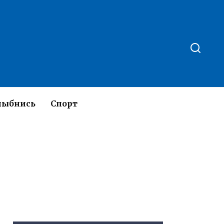
лыбнись
Спорт