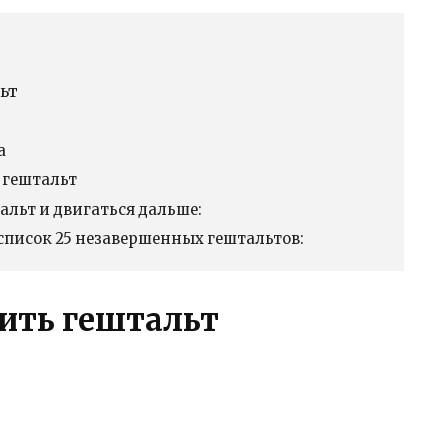
ьт
а
 гештальт
альт и двигаться дальше:
список 25 незавершенных гештальтов:
шить гештальт