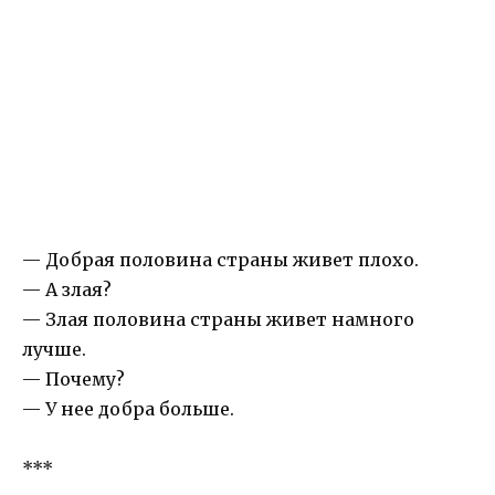
— Добрая половина страны живет плохо.
— А злая?
— Злая половина страны живет намного
лучше.
— Почему?
— У нее добра больше.
***