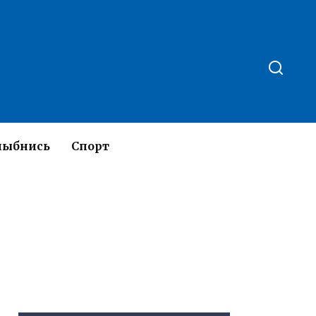
лыбнись
Спорт