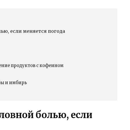
лью, если меняется погода
ение продуктов с кофеином
бы и имбирь
оловной болью, если