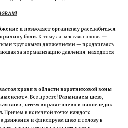
TAGRAM!
жение и позволяет организму расслабиться
 причину боли.
К тому же массаж головы —
авными круговыми движениями — продвигаясь
ечающая за нормализацию давления, находится
застоя крови в области воротниковой зоны
каменеют».
Все просто!
Разминаем шею,
кая вниз, затем вправо-влево и напоследок
я.
Причем в конечной точке каждого
е движение и фиксируем шею и голову в
м пять секунд отдыха и приступаем к