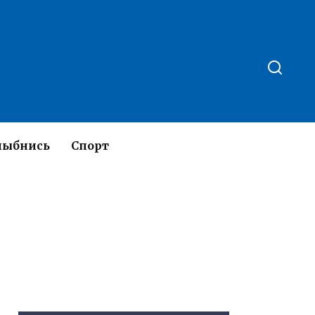
лыбнись
Спорт