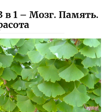
 в 1 – Мозг. Память.
расота