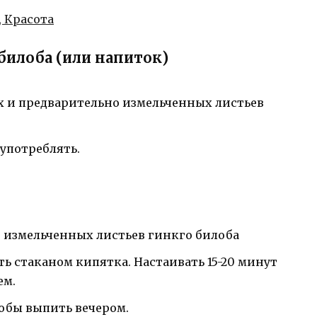
 билоба (или напиток)
ухих и предварительно измельченных листьев
 употреблять.
ки) измельченных листьев гинкго билоба
ить стаканом кипятка. Настаивать 15-20 минут
ем.
обы выпить вечером.