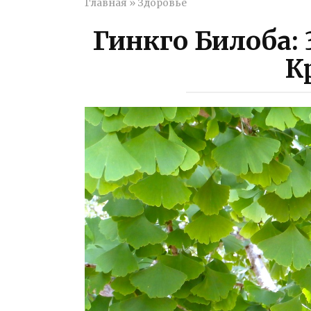
Главная
»
Здоровье
Гинкго Билоба: 3
К