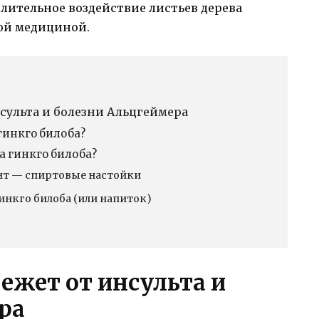
лительное воздействие листьев дерева
ой медициной.
сульта и болезни Альцгеймера
гинкго билоба?
а гинкго билоба?
нт — спиртовые настойки
гинкго билоба (или напиток)
ежет от инсульта и
ра