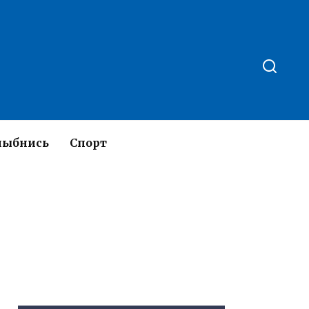
лыбнись
Спорт