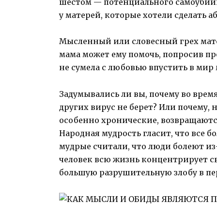
шестом — потенциального самоубийц
у матерей, которые хотели сделать а
Мысленный или словесный грех матер
мама может ему помочь, попросив прощ
не сумела с любовью впустить в мир
Задумывались ли вы, почему во врем
других вирус не берет? Или почему, 
особенно хронические, возвращаются
Народная мудрость гласит, что все б
мудрые считали, что люди болеют из
человек всю жизнь концентрирует с
большую разрушительную злобу в перв