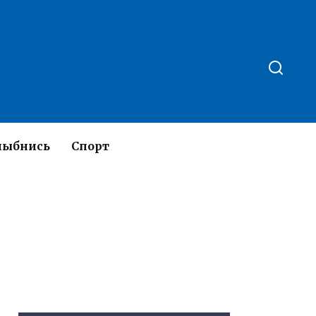
лыбнись
Спорт