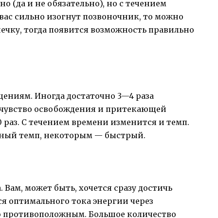
о (да и не обязательно), но с течением
 вас сильно изогнут позвоночник, то можно
чку, тогда появится возмож­ность правильно
ениям. Иногда достаточно 3—4 раза
а чувство освобождения и притекающей
 раз. С течением времени изменится и темп.
ный темп, неко­торым — быстрый.
 Вам, может быть, хочется сразу до­стичь
я оптималь­ного тока энергии через
мо противоположным. Большое количество