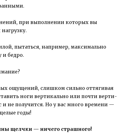
ванными.
ажнений, при выполне­нии которых вы
 нагрузку.
лой, пытать­ся, например, максимально
 и бедро.
имание?
евых ощущений, слиш­ком сильно оттягивая
оставить ноги вертикально или почти верти­
с и не получит­ся. Но у вас много времени —
 целые годы!
ышны щелчки — ничего страшного!