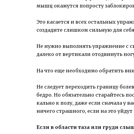
мышц окажутся попросту заблокиро
Это ка­сается и всех остальных упр
создадите слишком сильную для себя
Не нужно выполнять упражнение с си
далеко от вертикали ото­двинуть ногу
На что еще необходимо обратить вн
Не следует переходить границу бол
бедро. Но обязательно старай­тесь п
кально к полу, даже если сначала у ва
ничего страшного, если на это уйдут
Если в области таза или груди сл