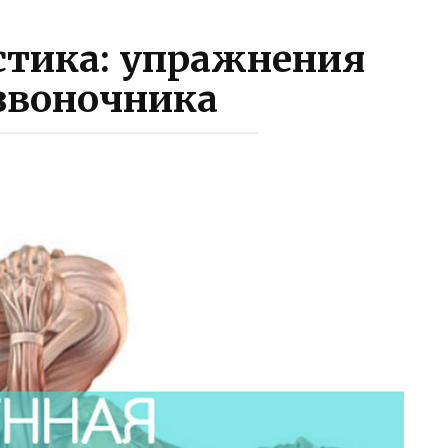
стика: упражнения
звоночника