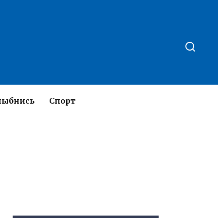
лыбнись
Спорт