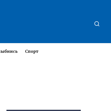
лыбнись
Спорт