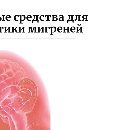
е средства для
тики мигреней