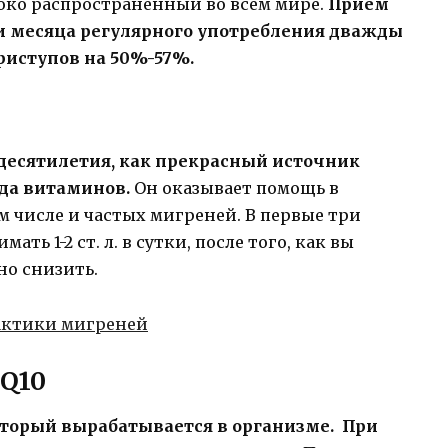
око распространенный во всем мире.
Прием
и месяца регулярного употребления дважды
приступов на 50%-57%.
 десятилетия, как прекрасный источник
яда витаминов.
Он оказывает помощь в
м числе и частых мигреней. В первые три
ть 1-2 ст. л. в сутки, после того, как вы
но снизить.
Q10
оторый вырабатывается в организме. При