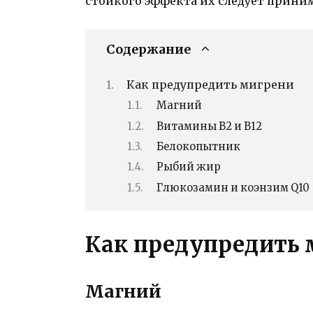
стойкого эффекта их следует принима
Содержание
Как предупредить мигрени
Магний
Витамины В2 и В12
Белокопытник
Рыбий жир
Глюкозамин и коэнзим Q10
Как предупредить 
Магний