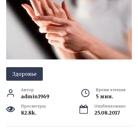
Здоровье
Автор
Время чтения
admin1969
5 мин.
Просмотры
Опубликовано
82.8k.
25.08.2017