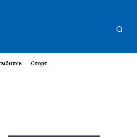
лыбнись
Спорт