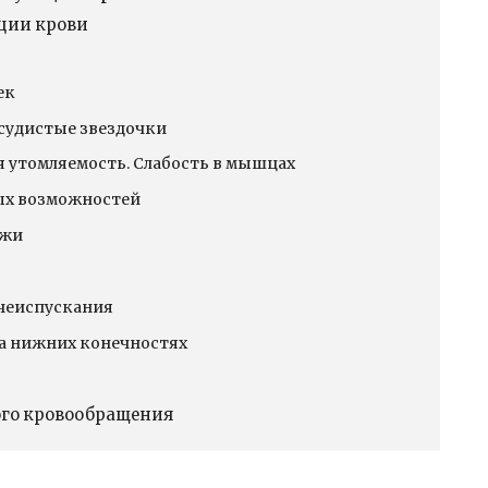
ции крови
ек
судистые звездочки
я утомляемость. Слабость в мышцах
ых возможностей
ожи
чеиспускания
а нижних конечностях
ого кровообращения