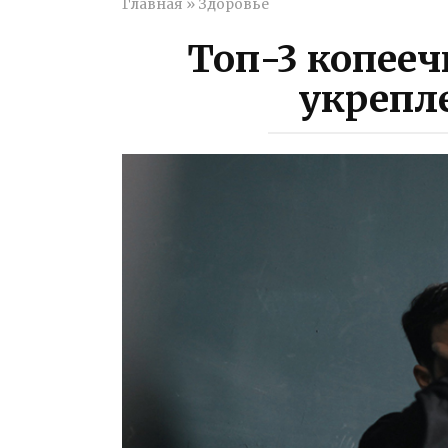
Главная
»
Здоровье
Топ-3 копееч
укрепл