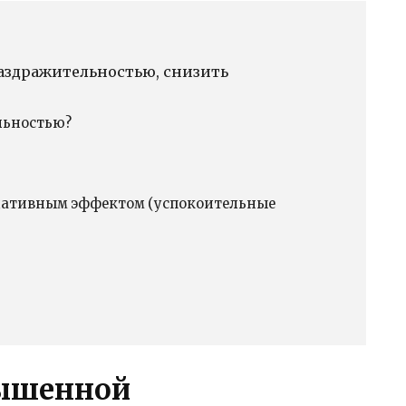
аздражительностью, снизить
льностью?
едативным эффектом (успокоительные
вышенной