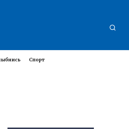
лыбнись
Спорт