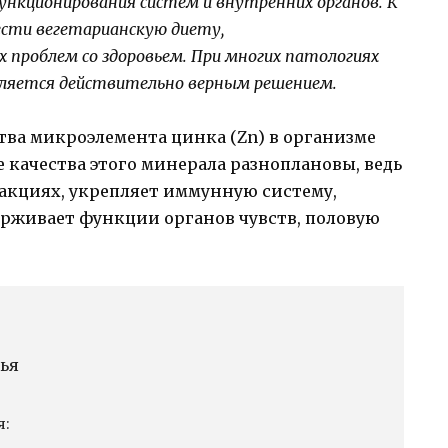
ункционирования систем и внутренних органов. К
сти вегетарианскую диету,
их проблем со здоровьем. При многих патологиях
является действительно верным решением.
ва микроэлемента цинка (Zn) в организме
е качества этого минерала разноплановы, ведь
акциях, укрепляет иммунную систему,
ерживает функции органов чувств, половую
ья
я: