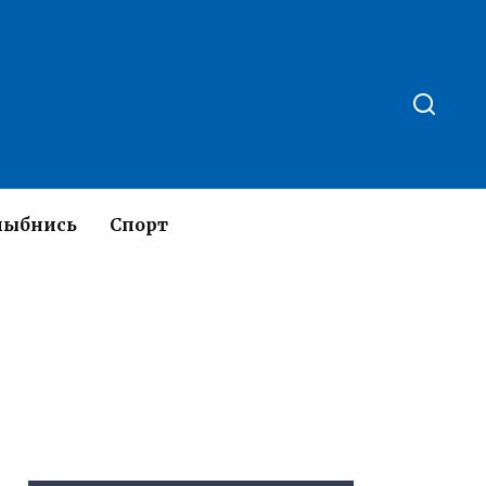
лыбнись
Спорт