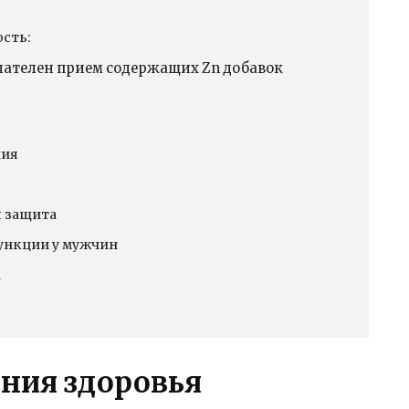
сть:
лателен прием содержащих Zn добавок
ния
я защита
ункции у мужчин
а
т
ния здоровья