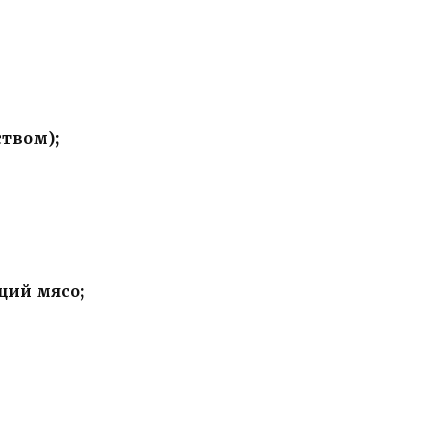
твом);
щий мясо;