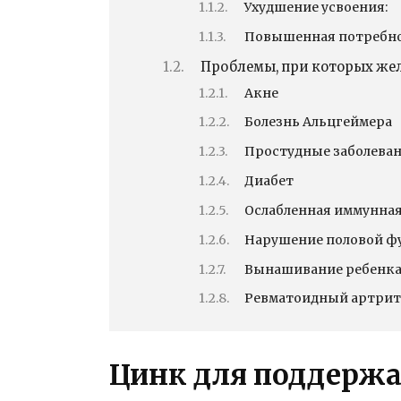
Ухудшение усвоения:
Повышенная потребно
Проблемы, при которых же
Акне
Болезнь Альцгеймера
Простудные заболева
Диабет
Ослабленная иммунна
Нарушение половой ф
Вынашивание ребенк
Ревматоидный артри
Цинк для поддержа