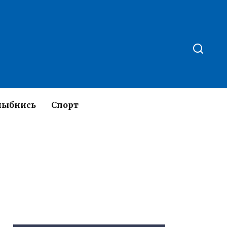
лыбнись
Спорт