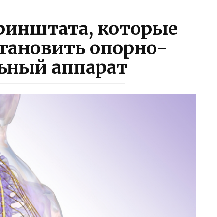
ринштата, которые
тановить опорно-
ьный аппарат