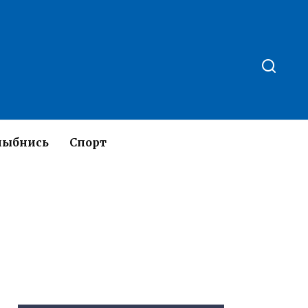
лыбнись
Спорт