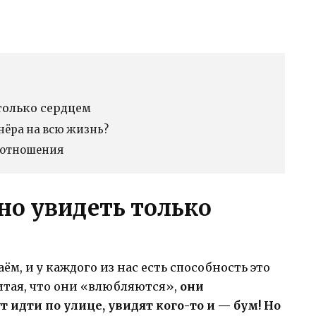
только сердцем
нёра на всю жизнь?
и отношения
о увидеть только
ём, и у каждого из нас есть способность это
итая, что они «влюбляются»,
они
 идти по улице, увидят кого-то и — бум! Но