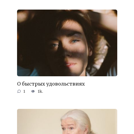
О быстрых удовольствиях
1
1k.