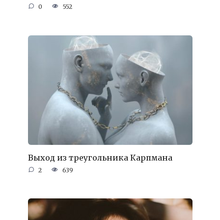
0
552
Выход из треугольника Карпмана
2
639