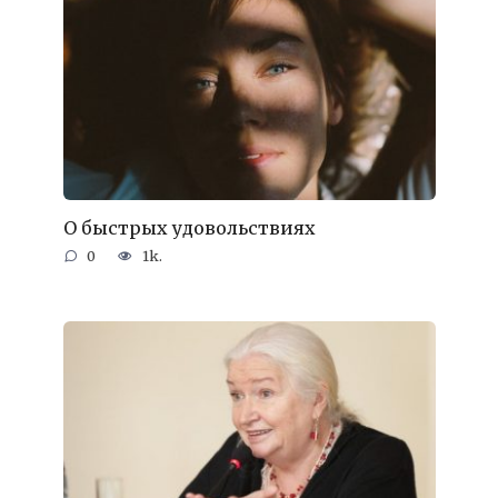
О быстрых удовольствиях
0
1k.