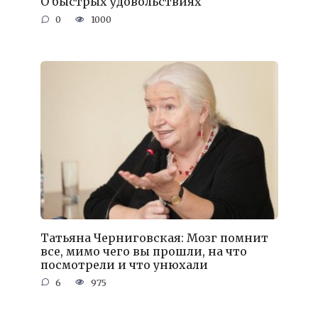
О быстрых удовольствиях
0
1000
Татьяна Черниговская: Мозг помнит
все, мимо чего вы прошли, на что
посмотрели и что унюхали
6
975