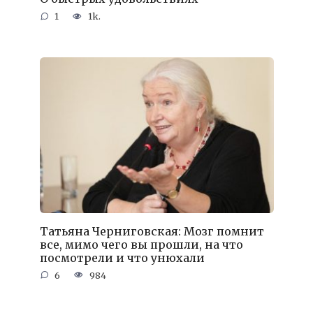
1
1k.
Татьяна Черниговская: Мозг помнит
все, мимо чего вы прошли, на что
посмотрели и что унюхали
6
984