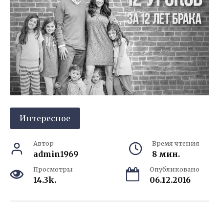
Интересное
Автор
Время чтения
admin1969
8 мин.
Просмотры
Опубликовано
14.3k.
06.12.2016