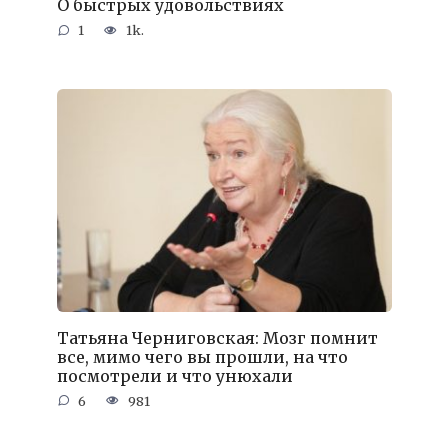
О быстрых удовольствиях
1
1k.
Татьяна Черниговская: Мозг помнит
все, мимо чего вы прошли, на что
посмотрели и что унюхали
6
981