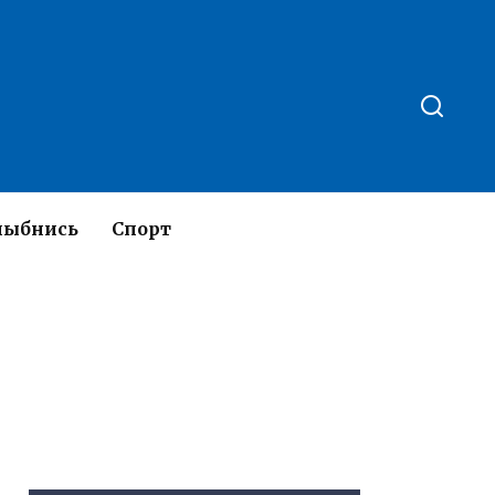
лыбнись
Спорт