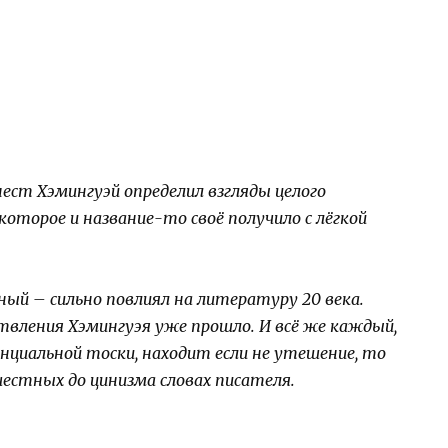
ст Хэмингуэй определил взгляды целого
оторое и название-то своё получило с лёгкой
чный – сильно повлиял на литературу 20 века.
твления Хэмингуэя уже прошло. И всё же каждый,
циальной тоски, находит если не утешение, то
честных до цинизма словах писателя.