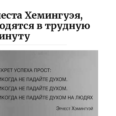
неста Хемингуэя,
одятся в трудную
инуту