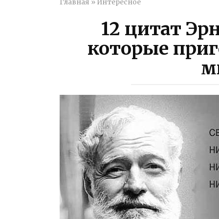
Главная
»
Интересное
12 цитат Эр
которые приг
м