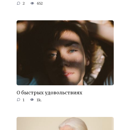
2
652
О быстрых удовольствиях
1
1k.