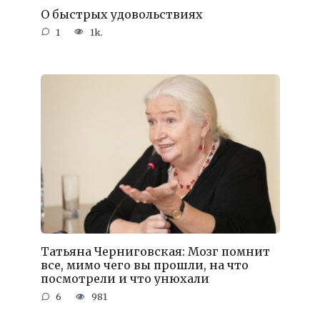
О быстрых удовольствиях
1
1k.
Татьяна Черниговская: Мозг помнит
все, мимо чего вы прошли, на что
посмотрели и что унюхали
6
981