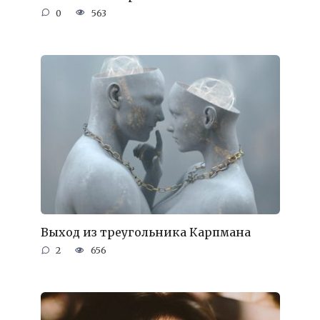
0
563
Выход из треугольника Карпмана
2
656