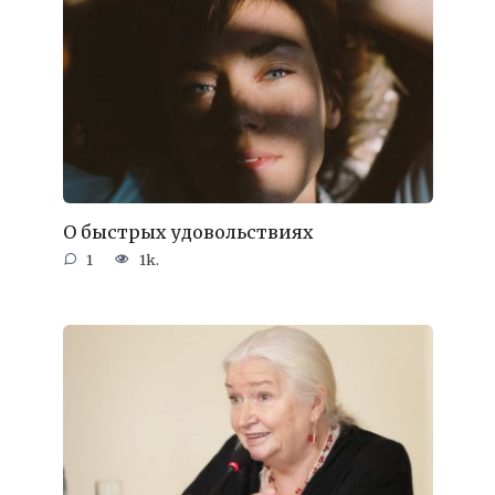
О быстрых удовольствиях
1
1k.